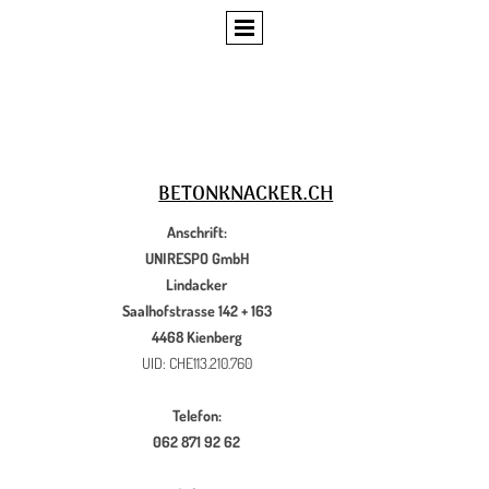
BETONKNACKER.CH
Anschrift:
UNIRESPO GmbH
Lindacker
Saalhofstrasse 142 + 163
4468 Kienberg
UID: CHE113.210.760
Telefon:
062 871 92 62